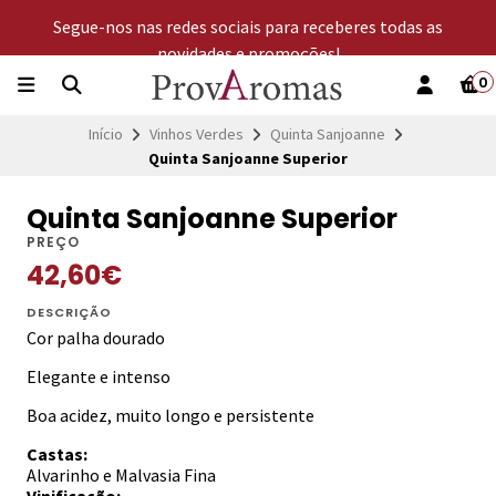
Segue-nos nas redes sociais para receberes todas as
novidades e promoções!
0
Início
Vinhos Verdes
Quinta Sanjoanne
Quinta Sanjoanne Superior
Quinta Sanjoanne Superior
PREÇO
42,60€
DESCRIÇÃO
Cor palha dourado
Elegante e intenso
Boa acidez, muito longo e persistente
Castas:
Alvarinho e Malvasia Fina