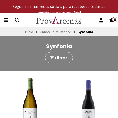
Segue-nos nas redes sociais para receberes todas as
novidades e promoções!
0
Início
Vinhos Beira Interior
Synfonia
Synfonia
Filtros