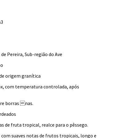
m3
 de Pereira, Sub-região do Ave
to
de origem granítica
ox, com temperatura controlada, após
bre borras nas.
rdeados
s de fruta tropical, realce para o pêssego.
 com suaves notas de frutos tropicais, longo e