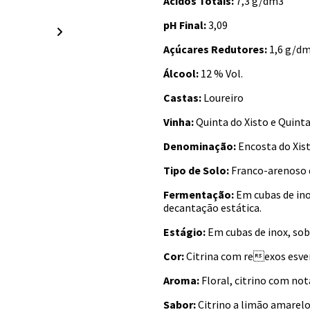
Ácidos Totais:
7,3 g/dm3
pH Final:
3,09
Açúcares Redutores:
1,6 g/d
Álcool:
12 % Vol.
Castas:
Loureiro
Vinha:
Quinta do Xisto e Quinta
Denominação:
Encosta do Xis
Tipo de Solo:
Franco-arenoso 
Fermentação:
Em cubas de in
decantação estática.
Estágio:
Em cubas de inox, so
Cor:
Citrina com reexos esve
Aroma:
Floral, citrino com nota
Sabor:
Citrino a limão amarelo