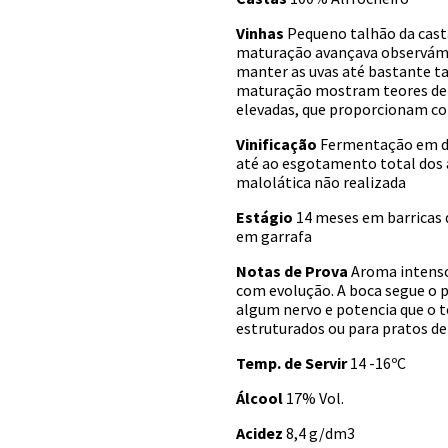
Vinhas
Pequeno talhão da casta
maturação avançava observámo
manter as uvas até bastante ta
maturação mostram teores de a
elevadas, que proporcionam con
Vinificação
Fermentação em d
até ao esgotamento total dos
malolática não realizada
Estágio
14 meses em barricas 
em garrafa
Notas de Prova
Aroma intenso 
com evolução. A boca segue o 
algum nervo e potencia que o 
estruturados ou para pratos d
Temp. de Servir
14 -16ºC
Álcool
17% Vol.
Acidez
8,4 g/dm3