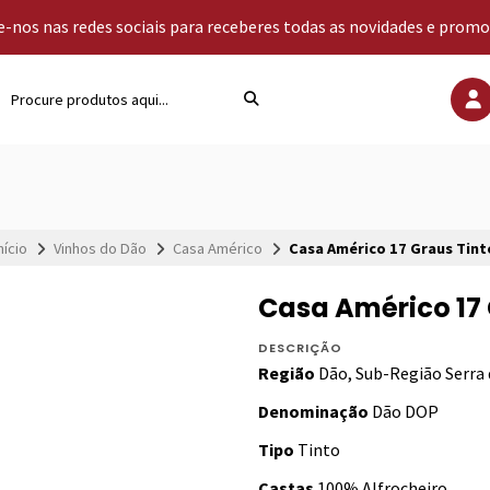
-nos nas redes sociais para receberes todas as novidades e prom
nício
Vinhos do Dão
Casa Américo
Casa Américo 17 Graus Tint
Casa Américo 17 
DESCRIÇÃO
Região
Dão, Sub-Região Serra 
Denominação
Dão DOP
Tipo
Tinto
Castas
100% Alfrocheiro