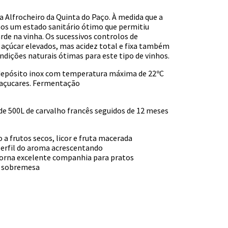
 Alfrocheiro da Quinta do Paço. À medida que a
s um estado sanitário ótimo que permitiu
rde na vinha. Os sucessivos controlos de
çúcar elevados, mas acidez total e fixa também
dições naturais ótimas para este tipo de vinhos.
epósito inox com temperatura máxima de 22ºC
 açucares. Fermentação
de 500L de carvalho francês seguidos de 12 meses
a frutos secos, licor e fruta macerada
perfil do aroma acrescentando
torna excelente companhia para pratos
e sobremesa