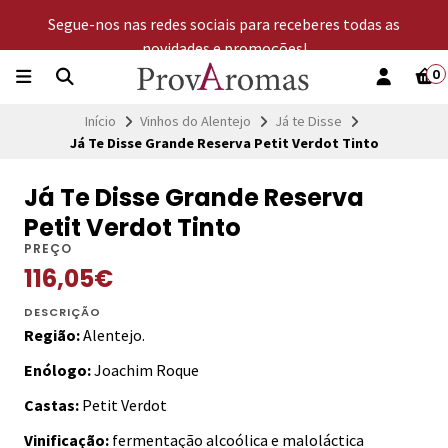
Segue-nos nas redes sociais para receberes todas as
novidades e promoções!
0
Início
Vinhos do Alentejo
Já te Disse
Já Te Disse Grande Reserva Petit Verdot Tinto
Já Te Disse Grande Reserva
Petit Verdot Tinto
PREÇO
116,05€
DESCRIÇÃO
Região:
Alentejo.
Enólogo:
Joachim Roque
Castas:
Petit Verdot
Vinificação:
fermentação alcoólica e maloláctica