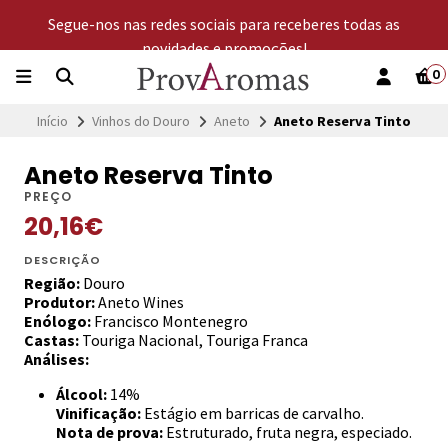
Segue-nos nas redes sociais para receberes todas as
novidades e promoções!
0
Início
Vinhos do Douro
Aneto
Aneto Reserva Tinto
Aneto Reserva Tinto
PREÇO
20,16€
DESCRIÇÃO
Região:
Douro
Produtor:
Aneto Wines
Enólogo:
Francisco Montenegro
Castas:
Touriga Nacional, Touriga Franca
Análises:
Álcool:
14%
Vinificação:
Estágio em barricas de carvalho.
Nota de prova:
Estruturado, fruta negra, especiado.