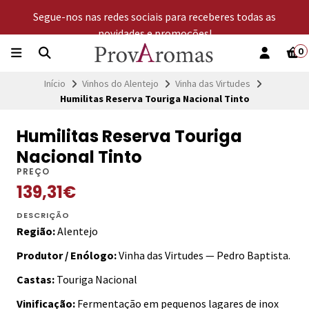
Segue-nos nas redes sociais para receberes todas as
novidades e promoções!
0
Início
Vinhos do Alentejo
Vinha das Virtudes
Humilitas Reserva Touriga Nacional Tinto
Humilitas Reserva Touriga
Nacional Tinto
PREÇO
139,31€
DESCRIÇÃO
Região:
Alentejo
Produtor / Enólogo:
Vinha das Virtudes — Pedro Baptista.
Castas:
Touriga Nacional
Vinificação:
Fermentação em pequenos lagares de inox