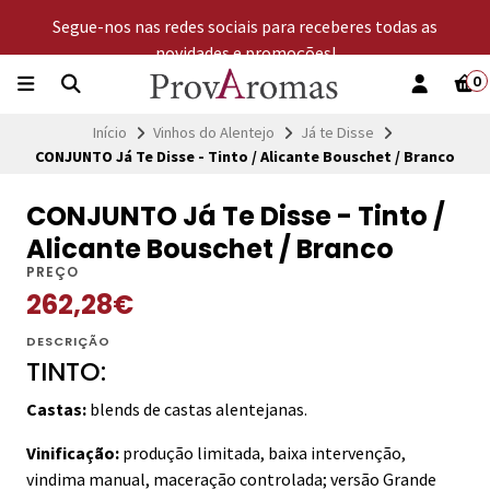
Segue-nos nas redes sociais para receberes todas as
novidades e promoções!
0
Início
Vinhos do Alentejo
Já te Disse
CONJUNTO Já Te Disse - Tinto / Alicante Bouschet / Branco
CONJUNTO Já Te Disse - Tinto /
Alicante Bouschet / Branco
PREÇO
262,28€
DESCRIÇÃO
TINTO:
Castas:
blends de castas alentejanas.
Vinificação:
produção limitada, baixa intervenção,
vindima manual, maceração controlada; versão Grande