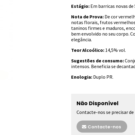
Estágio:
Em barricas novas de 5
Nota de Prova:
De cor vermel
notas florais, frutos vermelho
taninos firmes e maduros, enc
bem envolvido no seu corpo. C
elegância.
Teor Alcoólico:
14,5% vol.
Sugestões de consumo:
Conju
intensos. Beneficia se decantad
Enologia:
Duplo PR.
Não Disponível
Contacte-nos se precisar de
Contacte-nos