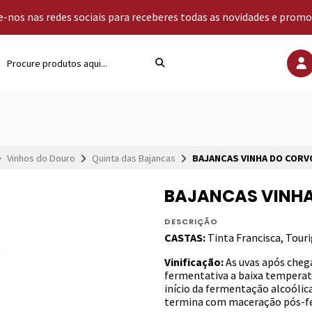
-nos nas redes sociais para receberes todas as novidades e prom
Vinhos do Douro
Quinta das Bajancas
BAJANCAS VINHA DO CORV
BAJANCAS VINHA
DESCRIÇÃO
CASTAS:
Tinta Francisca, Tour
Vinificação:
As uvas após cheg
fermentativa a baixa temperat
início da fermentação alcoóli
termina com maceração pós-f