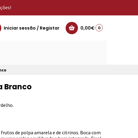
oções!
Iniciar sessão / Registar
0,00€
0
nco
a Branco
rdelho.
 frutos de polpa amarela e de citrinos. Boca com