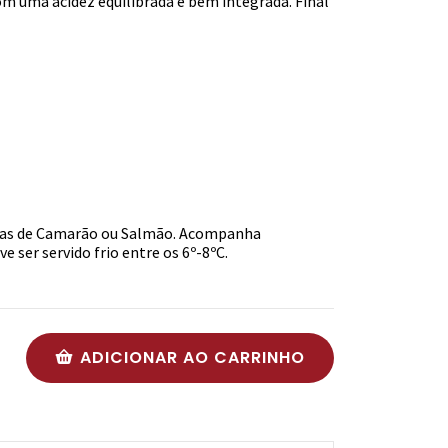
om uma acidez equilibrada e bem integrada. Final
das de Camarão ou Salmão. Acompanha
e ser servido frio entre os 6º-8ºC.
ADICIONAR AO CARRINHO