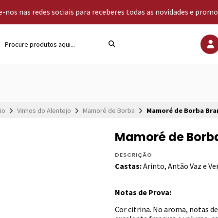
-nos nas redes sociais para receberes todas as novidades e prom
cio
Vinhos do Alentejo
Mamoré de Borba
Mamoré de Borba Bra
Mamoré de Borb
DESCRIÇÃO
Castas:
Arinto, Antão Vaz e Ve
Notas de Prova:
Cor citrina. No aroma, notas de