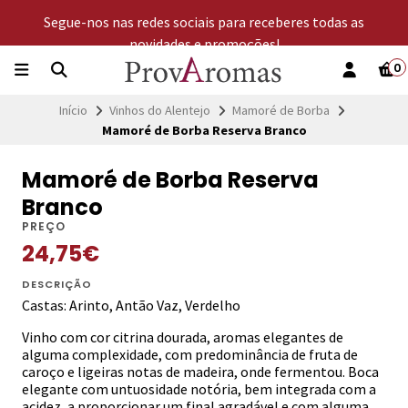
Segue-nos nas redes sociais para receberes todas as
novidades e promoções!
0
Início
Vinhos do Alentejo
Mamoré de Borba
Mamoré de Borba Reserva Branco
Mamoré de Borba Reserva
Branco
PREÇO
24,75€
DESCRIÇÃO
Castas: Arinto, Antão Vaz, Verdelho
Vinho com cor citrina dourada, aromas elegantes de
alguma complexidade, com predominância de fruta de
caroço e ligeiras notas de madeira, onde fermentou. Boca
elegante com untuosidade notória, bem integrada com a
acidez, a proporcionar um final agradável e com alguma