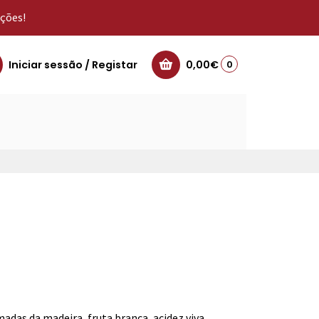
oções!
Iniciar sessão / Registar
0,00€
0
as da madeira, fruta branca, acidez viva.