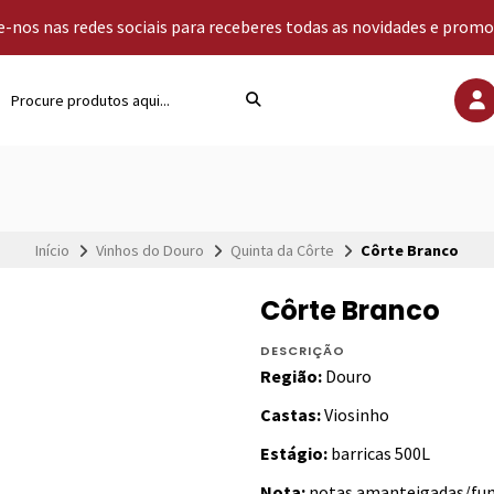
-nos nas redes sociais para receberes todas as novidades e prom
Início
Vinhos do Douro
Quinta da Côrte
Côrte Branco
Côrte Branco
DESCRIÇÃO
Região:
Douro
Castas:
Viosinho
Estágio:
barricas 500L
Nota:
notas amanteigadas/fumad