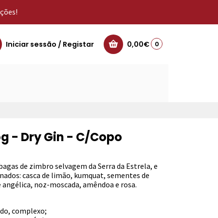
oções!
Iniciar sessão / Registar
0,00€
0
g - Dry Gin - C/Copo
bagas de zimbro selvagem da Serra da Estrela, e
onados: casca de limão, kumquat, sementes de
 de angélica, noz-moscada, amêndoa e rosa.
ado, complexo;