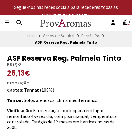
Segue-nos nas redes sociais para receberes todas as
novidades e promoções!
0
Início
Vinhos de Setúbal
Fernão Pó
ASF Reserva Reg. Palmela Tinto
ASF Reserva Reg. Palmela Tinto
PREÇO
25,13€
DESCRIÇÃO
Castas:
Tannat (100%)
Terroir:
Solos arenosos, clima mediterrânico
Vinificação:
Fermentação prolongada em lagar,
remontado 4 vezes dia, com pisa manual, temperatura
controlada. Estágio de 12 meses em barricas novas de
300L.