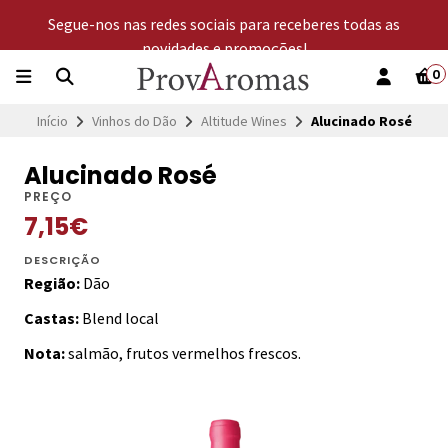
Segue-nos nas redes sociais para receberes todas as
novidades e promoções!
0
Início
Vinhos do Dão
Altitude Wines
Alucinado Rosé
Alucinado Rosé
PREÇO
7,15€
DESCRIÇÃO
Região:
Dão
Castas:
Blend local
Nota:
salmão, frutos vermelhos frescos.